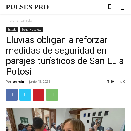
PULSES PRO
Inicio
Estado
Estado
Zona Huasteca
Lluvias obligan a reforzar
medidas de seguridad en
parajes turísticos de San Luis
Potosí
Por
admin
-
junio 18, 2026
59
0