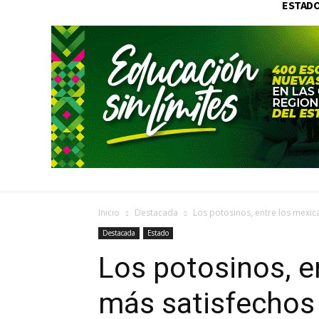
ESTAD
Inicio
Destacada
Los potosinos, entre los mexi
Destacada
Estado
Los potosinos, e
más satisfechos