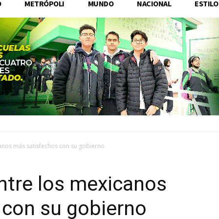
O
METRÓPOLI
MUNDO
NACIONAL
ESTILO
canos más satisfechos con su gobierno
ntre los mexicanos
 con su gobierno