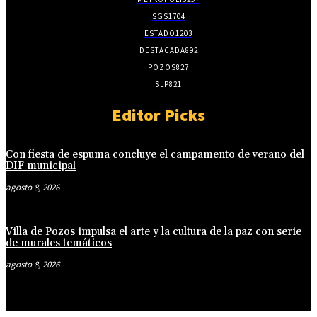
SGS
1704
ESTADO
1203
DESTACADA
892
POZOS
827
SLP
821
Editor Picks
Con fiesta de espuma concluye el campamento de verano del
DIF municipal
agosto 8, 2026
Villa de Pozos impulsa el arte y la cultura de la paz con serie
de murales temáticos
agosto 8, 2026