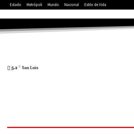
Estado
Metrópoli
Mundo
Nacional
Estilo de Vida
5.2
C
San Luis