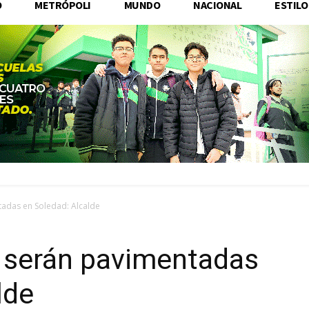
O
METRÓPOLI
MUNDO
NACIONAL
ESTILO
tadas en Soledad: Alcalde
s serán pavimentadas
lde