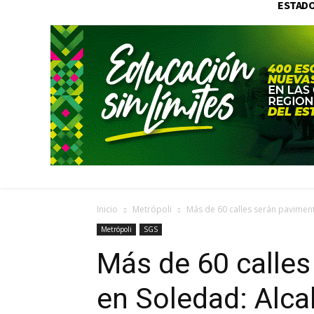
ESTAD
Inicio
Metrópoli
Más de 60 calles serán pavimen
Metrópoli
SGS
Más de 60 calle
en Soledad: Alca