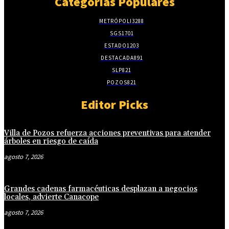
Categorias Populares
METRÓPOLI
3288
SGS
1701
ESTADO
1203
DESTACADA
891
SLP
821
POZOS
821
Editor Picks
Villa de Pozos refuerza acciones preventivas para atender
árboles en riesgo de caída
agosto 7, 2026
Grandes cadenas farmacéuticas desplazan a negocios
locales, advierte Canacope
agosto 7, 2026