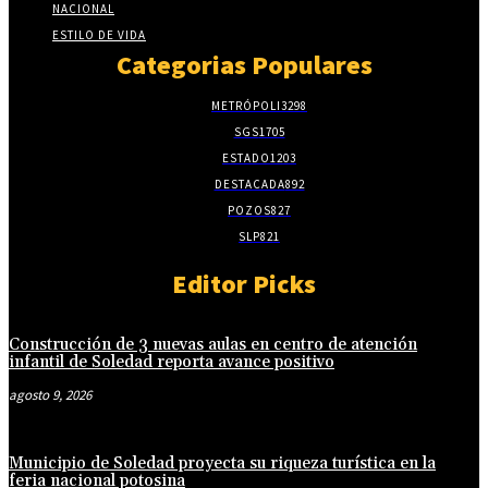
NACIONAL
ESTILO DE VIDA
Categorias Populares
METRÓPOLI
3298
SGS
1705
ESTADO
1203
DESTACADA
892
POZOS
827
SLP
821
Editor Picks
Construcción de 3 nuevas aulas en centro de atención
infantil de Soledad reporta avance positivo
agosto 9, 2026
Municipio de Soledad proyecta su riqueza turística en la
feria nacional potosina