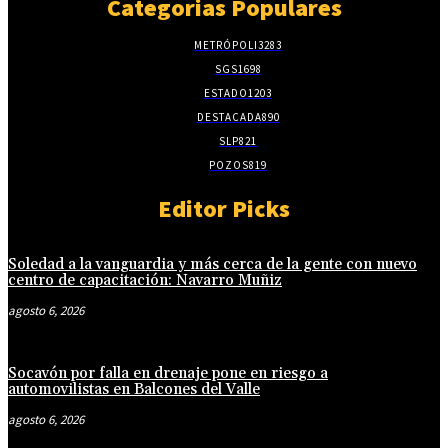
Categorias Populares
METRÓPOLI
3283
SGS
1698
ESTADO
1203
DESTACADA
890
SLP
821
POZOS
819
Editor Picks
Soledad a la vanguardia y más cerca de la gente con nuevo
centro de capacitación: Navarro Muñiz
agosto 6, 2026
Socavón por falla en drenaje pone en riesgo a
automovilistas en Balcones del Valle
agosto 6, 2026