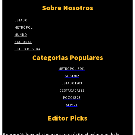
Sobre Nosotros
ESTADO
METRÓPOLI
MUNDO
NACIONAL
ESTILO DE VIDA
Categorias Populares
METRÓPOLI
3291
SGS
1702
ESTADO
1203
DESTACADA
892
POZOS
823
SLP
821
Editor Picks
Remmy Valenzuela inaugura con éxito el palenque de la