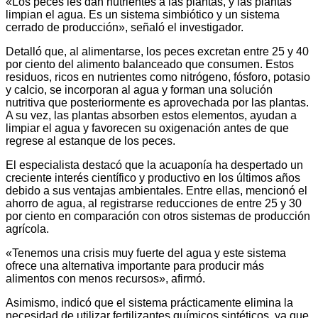
«Los peces les dan nutrientes a las plantas, y las plantas
limpian el agua. Es un sistema simbiótico y un sistema
cerrado de producción», señaló el investigador.
Detalló que, al alimentarse, los peces excretan entre 25 y 40
por ciento del alimento balanceado que consumen. Estos
residuos, ricos en nutrientes como nitrógeno, fósforo, potasio
y calcio, se incorporan al agua y forman una solución
nutritiva que posteriormente es aprovechada por las plantas.
A su vez, las plantas absorben estos elementos, ayudan a
limpiar el agua y favorecen su oxigenación antes de que
regrese al estanque de los peces.
El especialista destacó que la acuaponía ha despertado un
creciente interés científico y productivo en los últimos años
debido a sus ventajas ambientales. Entre ellas, mencionó el
ahorro de agua, al registrarse reducciones de entre 25 y 30
por ciento en comparación con otros sistemas de producción
agrícola.
«Tenemos una crisis muy fuerte del agua y este sistema
ofrece una alternativa importante para producir más
alimentos con menos recursos», afirmó.
Asimismo, indicó que el sistema prácticamente elimina la
necesidad de utilizar fertilizantes químicos sintéticos, ya que