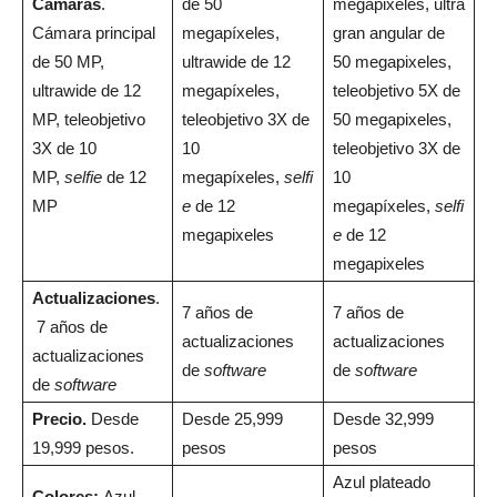
Cámaras
.
de 50
megapixeles, ultra
Cámara principal
megapíxeles,
gran angular de
de 50 MP,
ultrawide de 12
50 megapixeles,
ultrawide de 12
megapíxeles,
teleobjetivo 5X de
MP, teleobjetivo
teleobjetivo 3X de
50 megapixeles,
3X de 10
10
teleobjetivo 3X de
MP,
selfie
de 12
megapíxeles,
selfi
10
MP
e
de 12
megapíxeles,
selfi
megapixeles
e
de 12
megapixeles
Actualizaciones
.
7 años de
7 años de
7 años de
actualizaciones
actualizaciones
actualizaciones
de
software
de
software
de
software
Precio.
Desde
Desde 25,999
Desde 32,999
19,999 pesos.
pesos
pesos
Azul plateado
Colores:
Azul