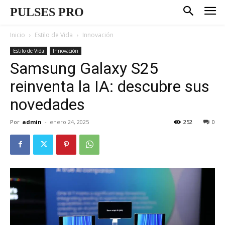
PULSES PRO
Inicio
Estilo de Vida
Innovación
Estilo de Vida
Innovación
Samsung Galaxy S25
reinventa la IA: descubre sus
novedades
Por
admin
-
enero 24, 2025
252
0