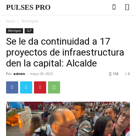
PULSES PRO
Inicio
Metrópoli
Metrópoli
SLP
Se le da continuidad a 17
proyectos de infraestructura
den la capital: Alcalde
Por
admin
-
mayo 30, 2025
112
0