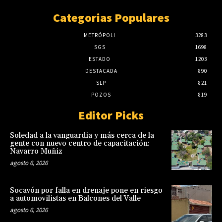
Categorias Populares
METRÓPOLI
3283
SGS
1698
ESTADO
1203
DESTACADA
890
SLP
821
POZOS
819
Editor Picks
Soledad a la vanguardia y más cerca de la
gente con nuevo centro de capacitación:
Navarro Muñiz
agosto 6, 2026
Socavón por falla en drenaje pone en riesgo
a automovilistas en Balcones del Valle
agosto 6, 2026