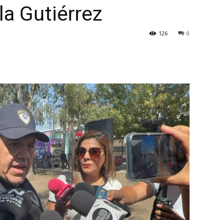
la Gutiérrez
126
0