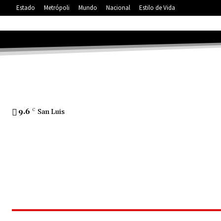
Estado
Metrópoli
Mundo
Nacional
Estilo de Vida
9.6
C
San Luis