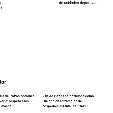
s
de unidades deportivas
ez
tor
illa de Pozos acciones
Villa de Pozos se posiciona como
er el respeto a los
una opción estratégica de
humanos
hospedaje durante la FENAPO