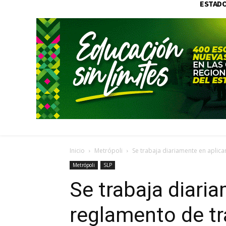
ESTAD
Inicio
Metrópoli
Se trabaja diariamente en aplicar
Metrópoli
SLP
Se trabaja diaria
reglamento de tr