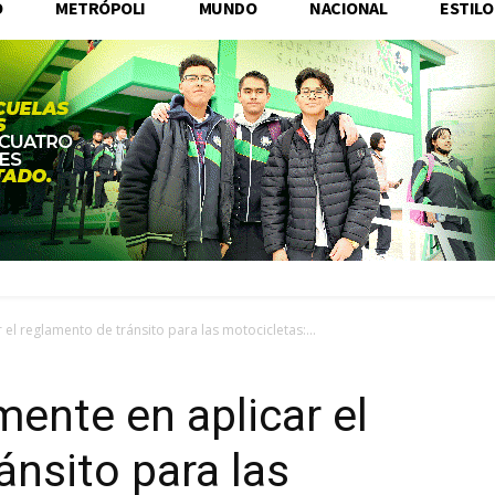
O
METRÓPOLI
MUNDO
NACIONAL
ESTILO
 el reglamento de tránsito para las motocicletas:...
mente en aplicar el
ánsito para las