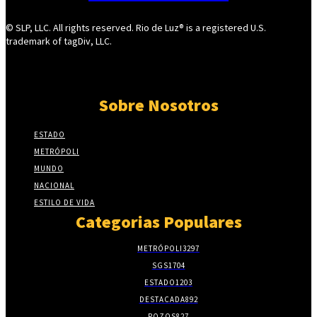
© SLP, LLC. All rights reserved. Rio de Luz® is a registered U.S.
trademark of tagDiv, LLC.
Sobre Nosotros
ESTADO
METRÓPOLI
MUNDO
NACIONAL
ESTILO DE VIDA
Categorias Populares
METRÓPOLI
3297
SGS
1704
ESTADO
1203
DESTACADA
892
POZOS
827