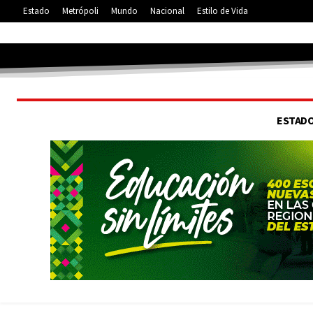
Estado
Metrópoli
Mundo
Nacional
Estilo de Vida
11.1
C
San Luis
ESTAD