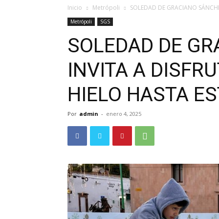
Inicio
Metrópoli
SOLEDAD DE GRACIANO SÁNCHEZ 
Metrópoli
SGS
SOLEDAD DE GR
INVITA A DISFRU
HIELO HASTA ES
Por
admin
-
enero 4, 2025