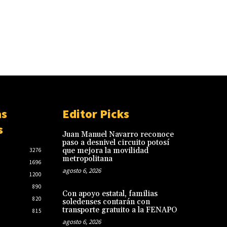
as
Editor Picks
s
Juan Manuel Navarro reconoce
paso a desnivel circuito potosí
que mejora la movilidad
3276
metropolitana
1696
agosto 6, 2026
1200
890
Con apoyo estatal, familias
820
soledenses contarán con
transporte gratuito a la FENAPO
815
agosto 6, 2026