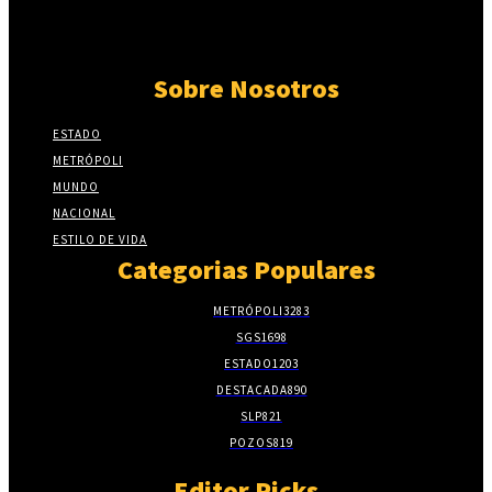
Sobre Nosotros
ESTADO
METRÓPOLI
MUNDO
NACIONAL
ESTILO DE VIDA
Categorias Populares
METRÓPOLI
3283
SGS
1698
ESTADO
1203
DESTACADA
890
SLP
821
POZOS
819
Editor Picks