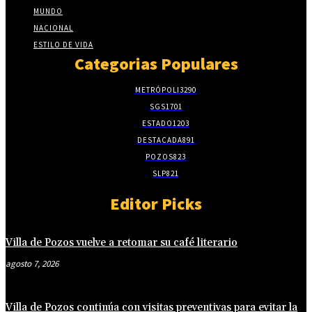
MUNDO
NACIONAL
ESTILO DE VIDA
Categorias Populares
METRÓPOLI
3290
SGS
1701
ESTADO
1203
DESTACADA
891
POZOS
823
SLP
821
Editor Picks
Villa de Pozos vuelve a retomar su café literario
agosto 7, 2026
Villa de Pozos continúa con visitas preventivas para evitar la