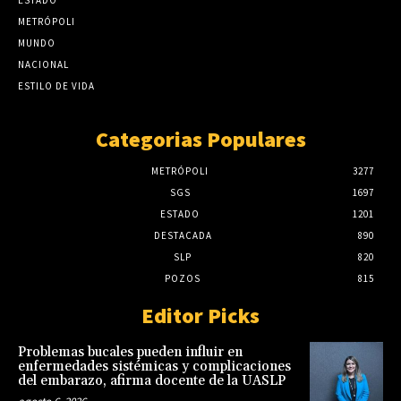
METRÓPOLI
MUNDO
NACIONAL
ESTILO DE VIDA
Categorias Populares
METRÓPOLI
3277
SGS
1697
ESTADO
1201
DESTACADA
890
SLP
820
POZOS
815
Editor Picks
Problemas bucales pueden influir en
enfermedades sistémicas y complicaciones
del embarazo, afirma docente de la UASLP