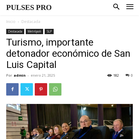
PULSES PRO
Inicio
Destacada
Destacada
Metrópoli
SLP
Turismo, importante
detonador económico de San
Luis Capital
Por
admin
-
enero 21, 2025
182
0