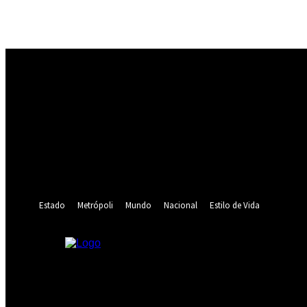
Registrarse
¡Bienvenido! Ingresa en tu cuenta
tu nombre de usuario
tu contraseña
¿Olvidaste tu contraseña? consigue ayuda
Recuperación de contraseña
Recupera tu contraseña
tu correo electrónico
Se te ha enviado una contraseña por correo electrónico.
Estado
Metrópoli
Mundo
Nacional
Estilo de Vida