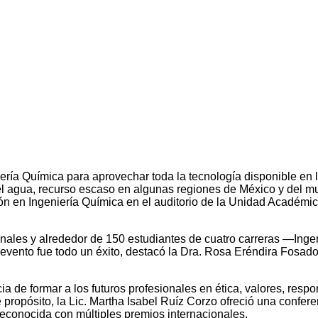
ría Química para aprovechar toda la tecnología disponible en la i
del agua, recurso escaso en algunas regiones de México y del 
ón en Ingeniería Química en el auditorio de la Unidad Académic
onales y alrededor de 150 estudiantes de cuatro carreras —Inge
 evento fue todo un éxito, destacó la Dra. Rosa Eréndira Fosad
ia de formar a los futuros profesionales en ética, valores, res
e propósito, la Lic. Martha Isabel Ruíz Corzo ofreció una confer
reconocida con múltiples premios internacionales.