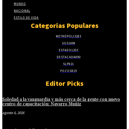
MUNDO
NACIONAL
ESTILO DE VIDA
Categorias Populares
METRÓPOLI
3283
SGS
1698
ESTADO
1203
DESTACADA
890
SLP
821
POZOS
819
Editor Picks
Soledad a la vanguardia y más cerca de la gente con nuevo
centro de capacitación: Navarro Muñiz
agosto 6, 2026