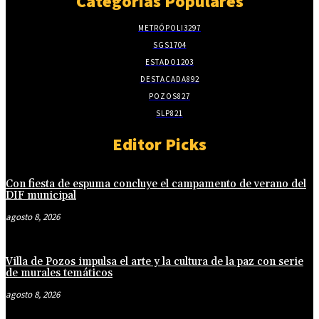
Categorias Populares
METRÓPOLI
3297
SGS
1704
ESTADO
1203
DESTACADA
892
POZOS
827
SLP
821
Editor Picks
Con fiesta de espuma concluye el campamento de verano del
DIF municipal
agosto 8, 2026
Villa de Pozos impulsa el arte y la cultura de la paz con serie
de murales temáticos
agosto 8, 2026