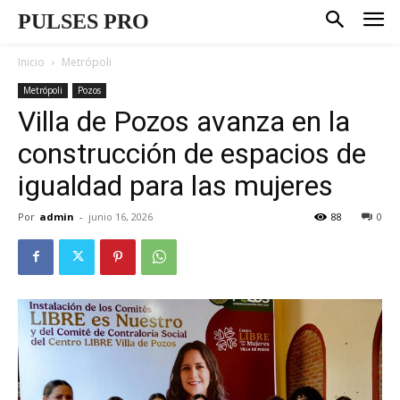
PULSES PRO
Inicio
Metrópoli
Metrópoli
Pozos
Villa de Pozos avanza en la
construcción de espacios de
igualdad para las mujeres
Por
admin
-
junio 16, 2026
88
0