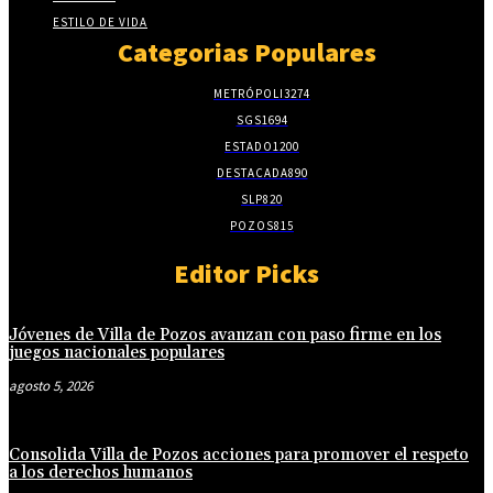
ESTILO DE VIDA
Categorias Populares
METRÓPOLI
3274
SGS
1694
ESTADO
1200
DESTACADA
890
SLP
820
POZOS
815
Editor Picks
Jóvenes de Villa de Pozos avanzan con paso firme en los
juegos nacionales populares
agosto 5, 2026
Consolida Villa de Pozos acciones para promover el respeto
a los derechos humanos