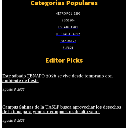
Categorias Populares
METRÓPOLI
3293
SGS
1704
ESTADO
1203
DESTACADA
892
POZOS
823
SLP
821
Editor Picks
Este sábado FENAPO 2026 se vive desde temprano con
ambiente de fiesta
agosto 8, 2026
Campus Salinas de la UASLP busca aprovechar los desechos
de la tuna para generar compuestos de alto valor
agosto 8, 2026