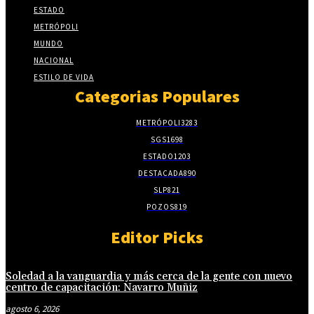
ESTADO
METRÓPOLI
MUNDO
NACIONAL
ESTILO DE VIDA
Categorias Populares
METRÓPOLI
3283
SGS
1698
ESTADO
1203
DESTACADA
890
SLP
821
POZOS
819
Editor Picks
Soledad a la vanguardia y más cerca de la gente con nuevo
centro de capacitación: Navarro Muñiz
agosto 6, 2026