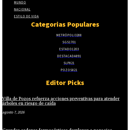
MUNDO
NACIONAL
ESTILO DE VIDA
Categorias Populares
METRÓPOLI
3288
SGS
1701
ESTADO
1203
DESTACADA
891
SLP
821
POZOS
821
Editor Picks
Villa de Pozos refuerza acciones preventivas para atender
árboles en riesgo de caída
agosto 7, 2026