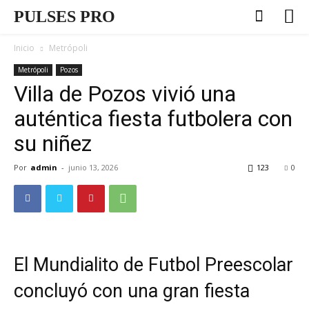
PULSES PRO
Inicio
Metrópoli
Metrópoli
Pozos
Villa de Pozos vivió una
auténtica fiesta futbolera con
su niñez
Por
admin
-
junio 13, 2026
123
0
El Mundialito de Futbol Preescolar
concluyó con una gran fiesta