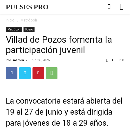
PULSES PRO
Inicio
Metrópoli
Metrópoli
Pozos
Villad de Pozos fomenta la
participación juvenil
Por
admin
-
junio 26, 2026
81
0
La convocatoria estará abierta del
19 al 27 de junio y está dirigida
para jóvenes de 18 a 29 años.