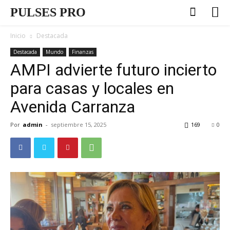
PULSES PRO
Inicio
Destacada
Destacada
Mundo
Finanzas
AMPI advierte futuro incierto
para casas y locales en
Avenida Carranza
Por
admin
-
septiembre 15, 2025
169
0