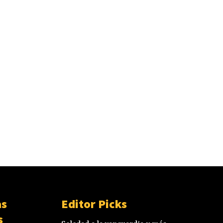
as
Editor Picks
s