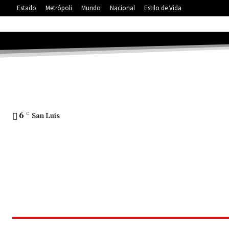
Estado
Metrópoli
Mundo
Nacional
Estilo de Vida
6
C
San Luis