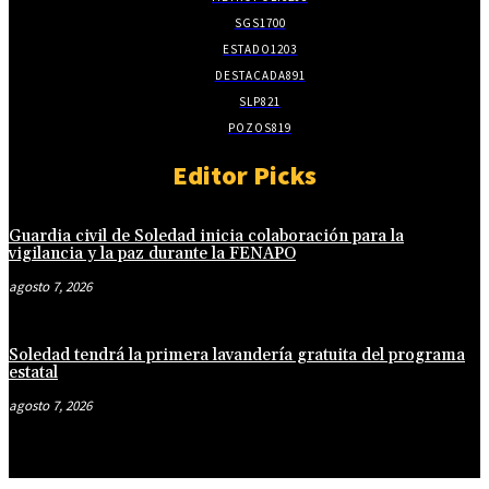
SGS
1700
ESTADO
1203
DESTACADA
891
SLP
821
POZOS
819
Editor Picks
Guardia civil de Soledad inicia colaboración para la
vigilancia y la paz durante la FENAPO
agosto 7, 2026
Soledad tendrá la primera lavandería gratuita del programa
estatal
agosto 7, 2026