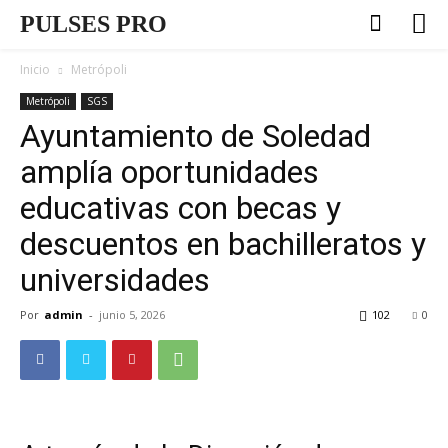
PULSES PRO
Inicio
Metrópoli
Metrópoli
SGS
Ayuntamiento de Soledad
amplía oportunidades
educativas con becas y
descuentos en bachilleratos y
universidades
Por
admin
-
junio 5, 2026
102
0