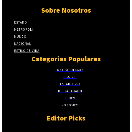
Sobre Nosotros
ESTADO
METRÓPOLI
MUNDO
NACIONAL
ESTILO DE VIDA
Categorias Populares
METRÓPOLI
3287
SGS
1701
ESTADO
1203
DESTACADA
891
SLP
821
POZOS
820
Editor Picks