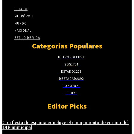
ESTADO
METRÓPOLI
MUNDO
NACIONAL
ESTILO DE VIDA
Categorias Populares
METRÓPOLI
3297
SGS
1704
ESTADO
1203
DESTACADA
892
POZOS
827
SLP
821
Editor Picks
Con fiesta de espuma concluye el campamento de verano del
DIF municipal