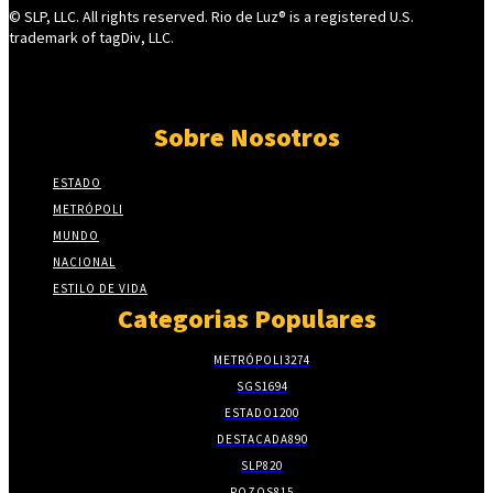
© SLP, LLC. All rights reserved. Rio de Luz® is a registered U.S.
trademark of tagDiv, LLC.
Sobre Nosotros
ESTADO
METRÓPOLI
MUNDO
NACIONAL
ESTILO DE VIDA
Categorias Populares
METRÓPOLI
3274
SGS
1694
ESTADO
1200
DESTACADA
890
SLP
820
POZOS
815