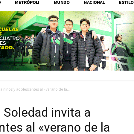
O
METRÓPOLI
MUNDO
NACIONAL
ESTILO
 niños y adolescentes al «verano de la...
Soledad invita a
ntes al «verano de la