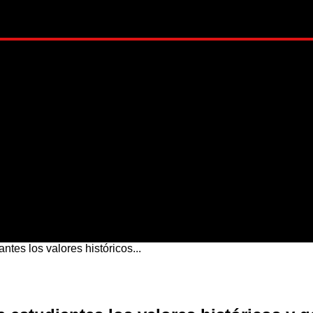
ADO
METRÓPOLI
MUNDO
NACIONAL
ESTI
tes los valores históricos...