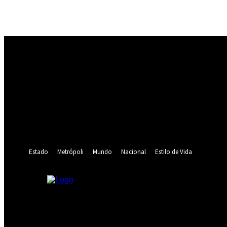
Registrarse
¡Bienvenido! Ingresa en tu cuenta
tu nombre de usuario
tu contraseña
¿Olvidaste tu contraseña? consigue ayuda
Recuperación de contraseña
Recupera tu contraseña
tu correo electrónico
Se te ha enviado una contraseña por correo electrónico.
Estado
Metrópoli
Mundo
Nacional
Estilo de Vida