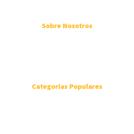
Sobre Nosotros
ESTADO
METRÓPOLI
MUNDO
NACIONAL
ESTILO DE VIDA
Categorias Populares
METRÓPOLI
3274
SGS
1694
ESTADO
1200
DESTACADA
890
SLP
820
POZOS
815