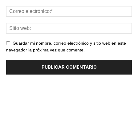
Guardar mi nombre, correo electrónico y sitio web en este
navegador la próxima vez que comente.
RIO DE LUZ
© SLP, LLC. All rights reserved. Rio de Luz® is a registered U.S.
trademark of tagDiv, LLC.