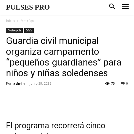
PULSES PRO
Inicio
Metrópoli
Metrópoli
SGS
Guardia civil municipal
organiza campamento
“pequeños guardianes” para
niños y niñas soledenses
Por
admin
-
junio 29, 2026
75
0
El programa recorrerá cinco