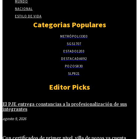
MUNDO
NACIONAL
ESTILO DE VIDA
Categorias Populares
METRÓPOLI
3303
SGS
1707
ESTADO
1203
DESTACADA
892
POZOS
830
SLP
821
Editor Picks
El PJE entrega constancias a la profesionalización de sus
integrantes
agosto 9, 2026
Con certificados de primer nivel, villa de pozos ya cuenta