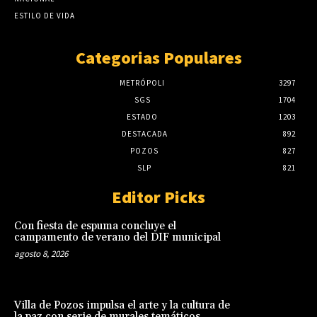
ESTILO DE VIDA
Categorias Populares
METRÓPOLI
3297
SGS
1704
ESTADO
1203
DESTACADA
892
POZOS
827
SLP
821
Editor Picks
Con fiesta de espuma concluye el
campamento de verano del DIF municipal
agosto 8, 2026
Villa de Pozos impulsa el arte y la cultura de
la paz con serie de murales temáticos