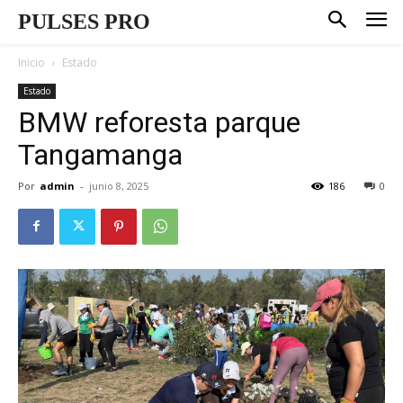
PULSES PRO
Inicio
Estado
Estado
BMW reforesta parque
Tangamanga
Por
admin
-
junio 8, 2025
186
0