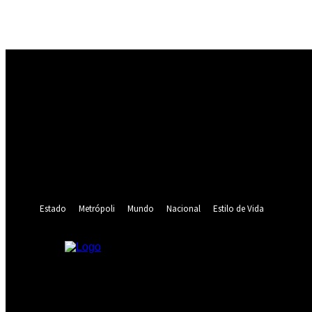
Registrarse
¡Bienvenido! Ingresa en tu cuenta
tu nombre de usuario
tu contraseña
¿Olvidaste tu contraseña? consigue ayuda
Recuperación de contraseña
Recupera tu contraseña
tu correo electrónico
Se te ha enviado una contraseña por correo electrónico.
Estado
Metrópoli
Mundo
Nacional
Estilo de Vida