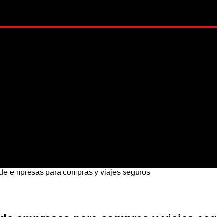
ADO
METRÓPOLI
MUNDO
NACIONAL
ESTI
 de empresas para compras y viajes seguros