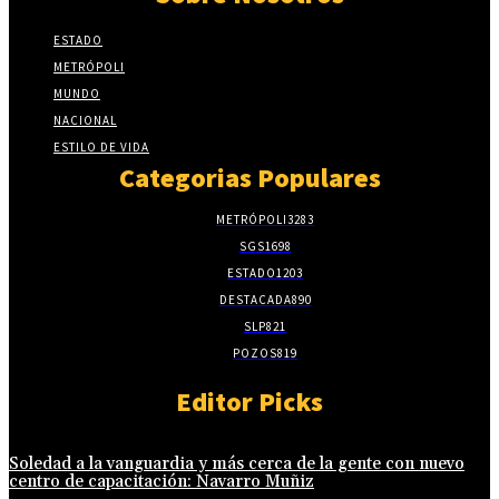
ESTADO
METRÓPOLI
MUNDO
NACIONAL
ESTILO DE VIDA
Categorias Populares
METRÓPOLI
3283
SGS
1698
ESTADO
1203
DESTACADA
890
SLP
821
POZOS
819
Editor Picks
Soledad a la vanguardia y más cerca de la gente con nuevo
centro de capacitación: Navarro Muñiz