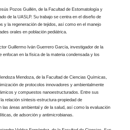
esús Pozos Guillén, de la Facultad de Estomatología y
rado de la UASLP. Su trabajo se centra en el diseño de
s y la regeneración de tejidos, así como en el manejo
dades orales en población pediátrica.
ctor Guillermo Iván Guerrero García, investigador de la
e enfocan en la física de la materia condensada y los
Mendoza Mendoza, de la Facultad de Ciencias Químicas,
optimización de protocolos innovadores y ambientalmente
erámicos y compuestos nanoestructurados. Entre sus
la relación síntesis-estructura-propiedad de
las áreas ambiental y de la salud, así como la evaluación
líticas, de adsorción y antimicrobianas.
Alejandro Valdez Fernández, de la Facultad de Ciencias. Sus