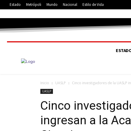
Estado
Metrópoli
Mundo
Nacional
Estilo de Vida
5.1
C
San Luis
ESTAD
Inicio
UASLP
Cinco investigadores de la UASLP i
UASLP
Cinco investigad
ingresan a la A