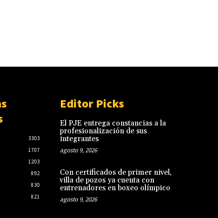
as
Editor Picks
s
El PJE entrega constancias a la
profesionalización de sus
integrantes
3303
agosto 9, 2026
1707
1203
Con certificados de primer nivel,
892
villa de pozos ya cuenta con
830
entrenadores en boxeo olímpico
821
agosto 9, 2026