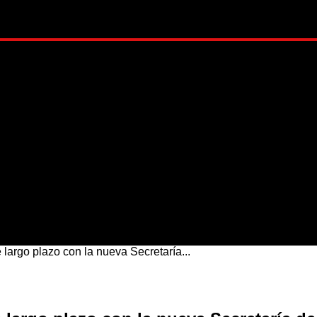
ADO
METRÓPOLI
MUNDO
NACIONAL
ESTI
largo plazo con la nueva Secretaría...