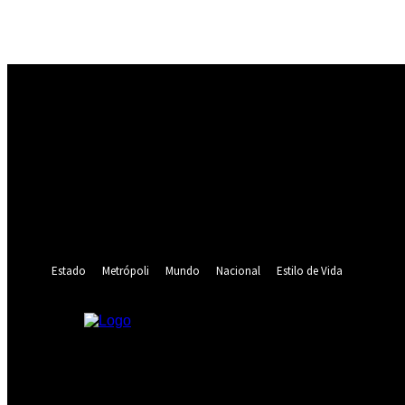
Registrarse
¡Bienvenido! Ingresa en tu cuenta
tu nombre de usuario
tu contraseña
¿Olvidaste tu contraseña? consigue ayuda
Recuperación de contraseña
Recupera tu contraseña
tu correo electrónico
Se te ha enviado una contraseña por correo electrónico.
Estado
Metrópoli
Mundo
Nacional
Estilo de Vida