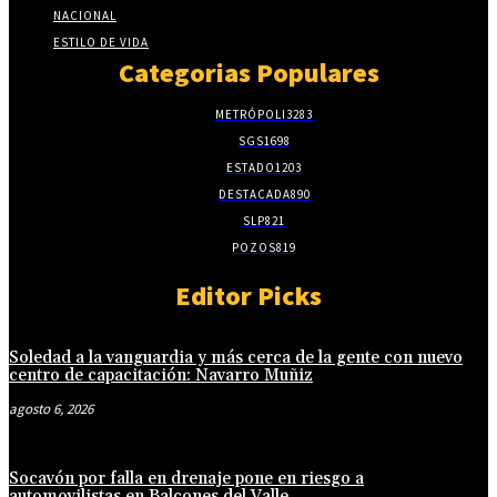
NACIONAL
ESTILO DE VIDA
Categorias Populares
METRÓPOLI
3283
SGS
1698
ESTADO
1203
DESTACADA
890
SLP
821
POZOS
819
Editor Picks
Soledad a la vanguardia y más cerca de la gente con nuevo
centro de capacitación: Navarro Muñiz
agosto 6, 2026
Socavón por falla en drenaje pone en riesgo a
automovilistas en Balcones del Valle