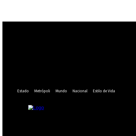
Registrarse
¡Bienvenido! Ingresa en tu cuenta
tu nombre de usuario
tu contraseña
¿Olvidaste tu contraseña? consigue ayuda
Recuperación de contraseña
Recupera tu contraseña
tu correo electrónico
Se te ha enviado una contraseña por correo electrónico.
Estado
Metrópoli
Mundo
Nacional
Estilo de Vida