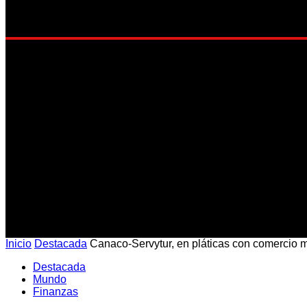
EST
Inicio
Destacada
Canaco-Servytur, en pláticas con comercio mu
Destacada
Mundo
Finanzas