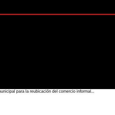
ADO
METRÓPOLI
MUNDO
NACIONAL
ESTI
nicipal para la reubicación del comercio informal...