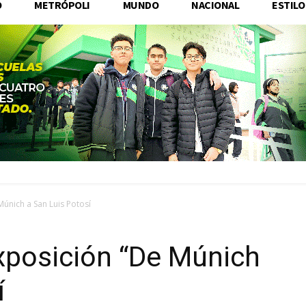
O
METRÓPOLI
MUNDO
NACIONAL
ESTILO
únich a San Luis Potosí
posición “De Múnich
í