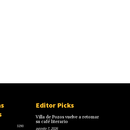
as
Editor Picks
s
Villa de Pozos vuelve a retomar
su café literario
3290
agosto 7, 2026