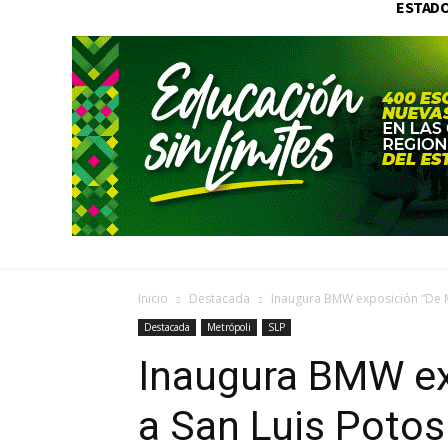
ESTAD
Inicio
Destacada
Inaugura BMW exposición “De M
Destacada
Metrópoli
SLP
Inaugura BMW ex
a San Luis Potos