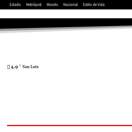
Estado
Metrópoli
Mundo
Nacional
Estilo de Vida
4.9
C
San Luis