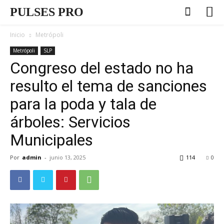
PULSES PRO
Inicio
Metrópoli
Metrópoli
SLP
Congreso del estado no ha
resulto el tema de sanciones
para la poda y tala de
árboles: Servicios
Municipales
Por
admin
-
junio 13, 2025
114
0