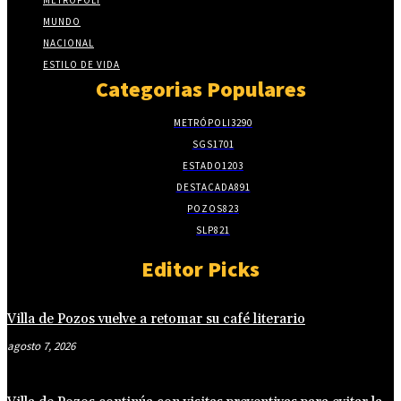
METRÓPOLI
MUNDO
NACIONAL
ESTILO DE VIDA
Categorias Populares
METRÓPOLI
3290
SGS
1701
ESTADO
1203
DESTACADA
891
POZOS
823
SLP
821
Editor Picks
Villa de Pozos vuelve a retomar su café literario
agosto 7, 2026