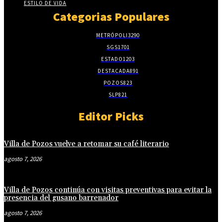
ESTILO DE VIDA
Categorias Populares
METRÓPOLI
3290
SGS
1701
ESTADO
1203
DESTACADA
891
POZOS
823
SLP
821
Editor Picks
Villa de Pozos vuelve a retomar su café literario
agosto 7, 2026
Villa de Pozos continúa con visitas preventivas para evitar la
presencia del gusano barrenador
agosto 7, 2026