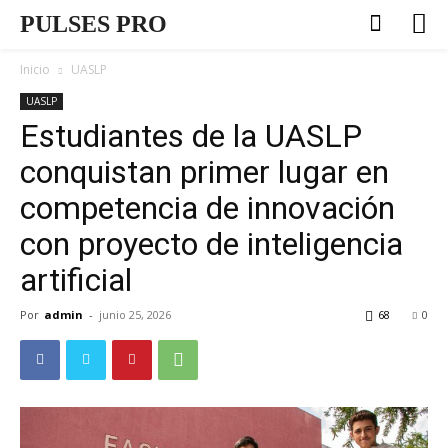
PULSES PRO
Inicio
UASLP
UASLP
Estudiantes de la UASLP
conquistan primer lugar en
competencia de innovación
con proyecto de inteligencia
artificial
Por
admin
-
junio 25, 2026
68
0