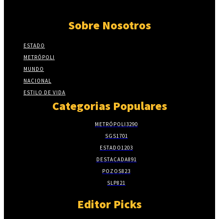
Sobre Nosotros
ESTADO
METRÓPOLI
MUNDO
NACIONAL
ESTILO DE VIDA
Categorias Populares
METRÓPOLI
3290
SGS
1701
ESTADO
1203
DESTACADA
891
POZOS
823
SLP
821
Editor Picks